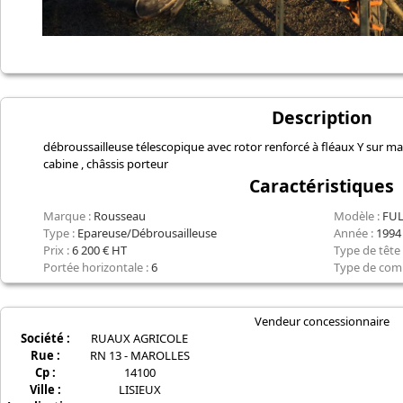
Description
débroussailleuse télescopique avec rotor renforcé à fléaux Y sur man
cabine , châssis porteur
Caractéristiques
Marque :
Rousseau
Modèle :
FUL
Type :
Epareuse/Débrousailleuse
Année :
1994
Prix :
6 200 € HT
Type de tête 
Portée horizontale :
6
Type de co
Vendeur concessionnaire
Société :
RUAUX AGRICOLE
Rue :
RN 13 - MAROLLES
Cp :
14100
Ville :
LISIEUX