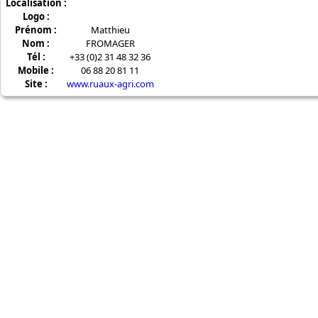
Localisation :
Logo :
Prénom :
Matthieu
Nom :
FROMAGER
Tél :
+33 (0)2 31 48 32 36
Mobile :
06 88 20 81 11
Site :
www.ruaux-agri.com