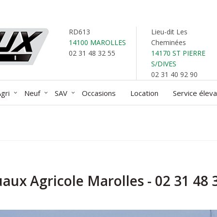
RD613
Lieu-dit Les
14100 MAROLLES
Cheminées
02 31 48 32 55
14170 ST PIERRE
S/DIVES
02 31 40 92 90
gri
Neuf
SAV
Occasions
Location
Service élev
aux Agricole Marolles - 02 31 48 