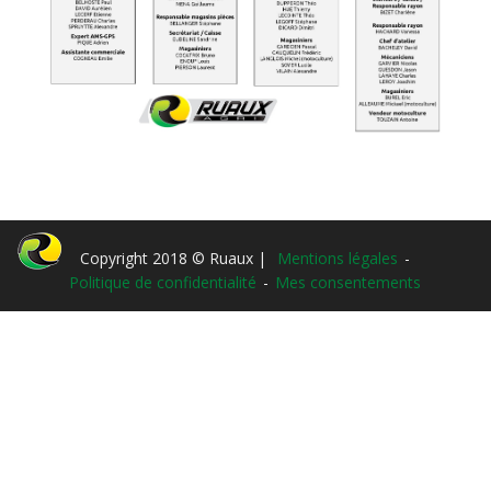
Copyright 2018 © Ruaux |
Mentions légales
-
Politique de confidentialité
-
Mes consentements